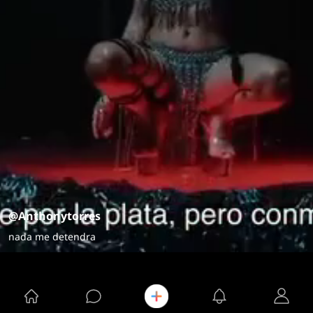
@Anthonytorres
nada me detendra