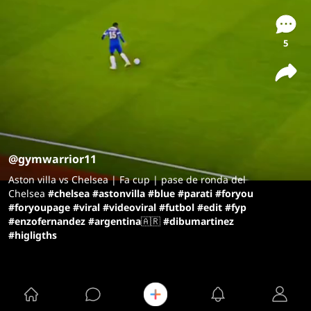
5
@gymwarrior11
Aston villa vs Chelsea | Fa cup | pase de ronda del
Chelsea
#chelsea
#astonvilla
#blue
#parati
#foryou
#foryoupage
#viral
#videoviral
#futbol
#edit
#fyp
#enzofernandez
#argentina
🇦🇷
#dibumartinez
#higligths