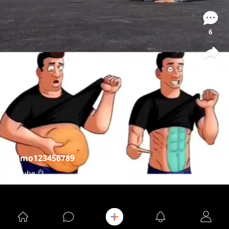
6
@simo123456789
YouTube 👌