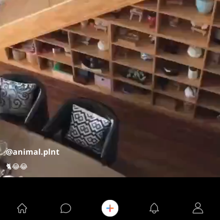
@animal.plnt
🐈😂😂