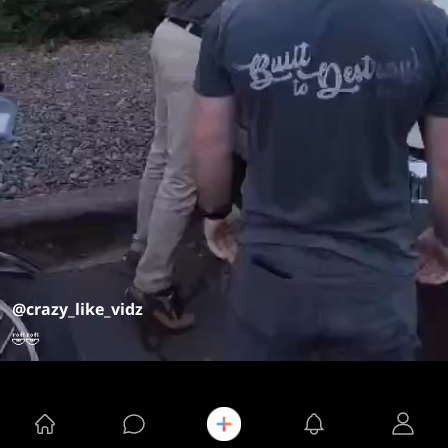
@crazy_like_vidz
🤣🤣