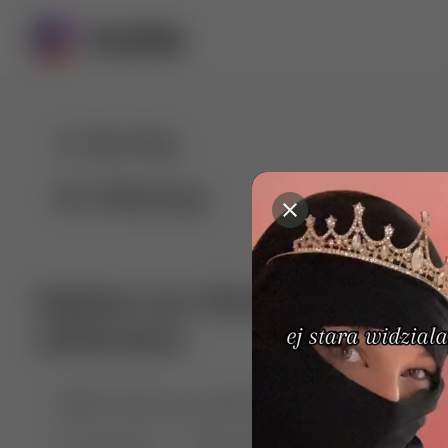
For You
Following
Explore our diverse range of 
collections
🤣😱 Pranking my girlfriend
💃🎶 Dance & M
🐶 Dog Fails
Manchester City
🏎️ Car rac