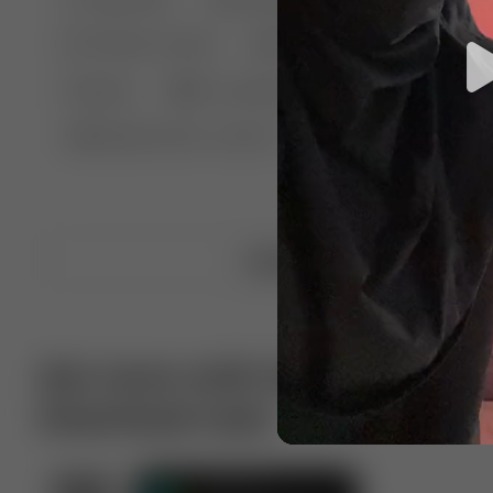
🤣 Pranks & Fails
😂 Comedy
🏃 Parkour
Chelsea
⛸️ Ice skating
🥊 Boxing
🏄‍♂
🔬🧪 Experiment science
⛷️ Skiing
💪 Wre
Upload video
Get more with VotTak app
Download now!