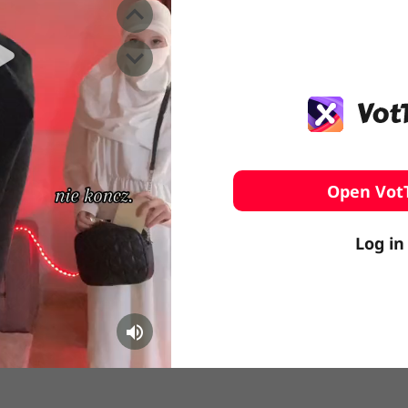
️ Surfing
stling
Open Vot
Log in