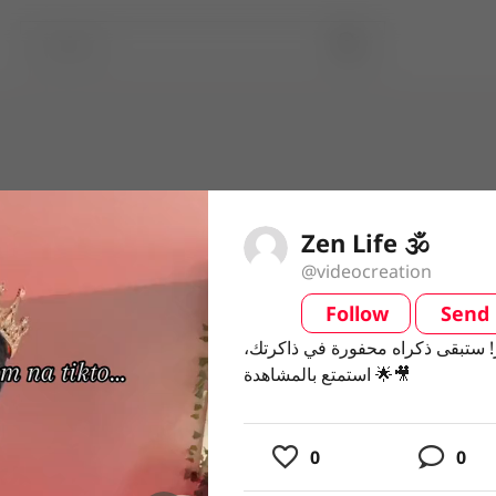
Zen Life 🕉️
@videocreation
Follow
Send
video
ز! ستبقى ذكراه محفورة في ذاكرتك
ز! ستبقى ذكراه محفورة في ذاكرتك
استمتع بالمشاهدة 🌟🎥
استمتع بالمشاهدة 🌟🎥
usic
0
0
ing