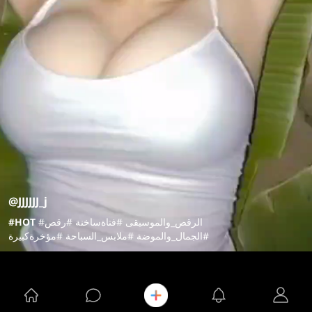
@JJJJJJ_j
#الرقص_والموسيقى #فتاةساخنة #رقص
#HOT
#الجمال_والموضة #ملابس_السباحة #مؤخرةكبيرة