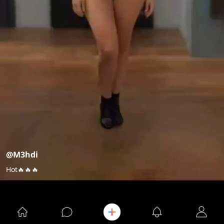
@M3hdi
Hot🔥🔥🔥