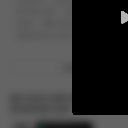
🤣 Pranks & Fails
😂 Comedy
🏃 Parkour
Chelsea
⛸️ Ice skating
🥊 Boxing
🏄‍♂
🔬🧪 Experiment science
⛷️ Skiing
💪 Wre
Upload video
Get more with VotTak app
Download now!