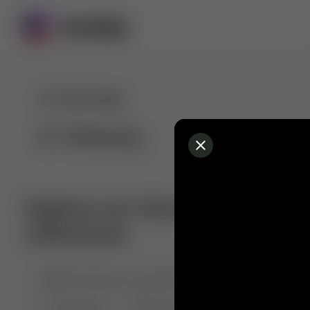
For You
Following
Explore our diverse range of 
collections
🤣😱 Pranking my girlfriend
💃🎶 Dance & M
🐶 Dog Fails
Manchester City
🏎️ Car rac