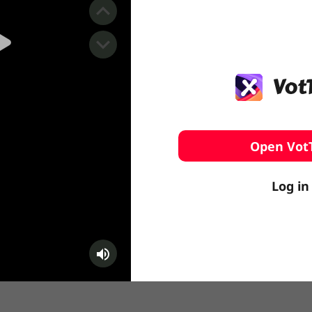
️ Surfing
stling
Open Vot
Log in