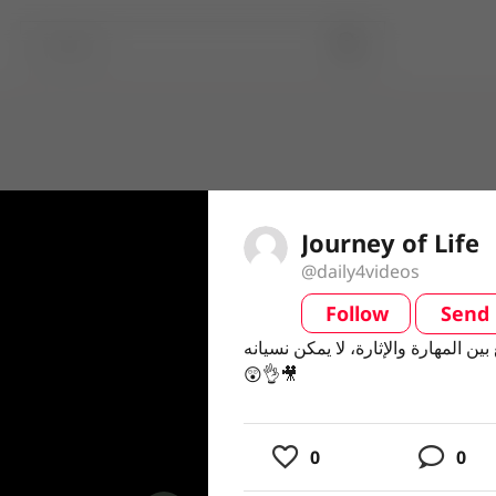
Journey of Life
@daily4videos
Follow
Send
video
ن المهارة والإثارة، لا يمكن نسيانه
ن المهارة والإثارة، لا يمكن نسيانه
😲👌🎥
😲👌🎥
usic
0
0
ing