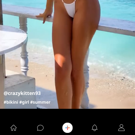
@crazykitten93
#bikini
#girl
#summer