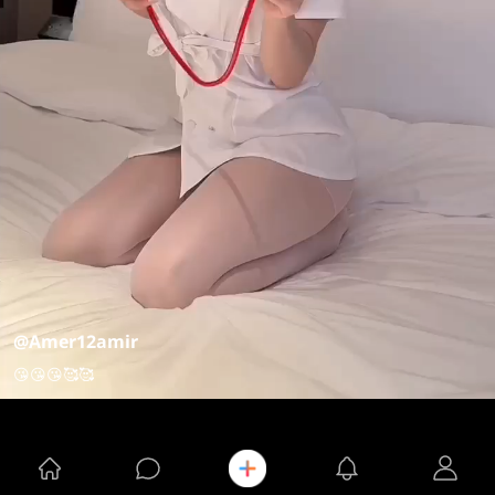
@Amer12amir
😘😘😘🥰🥰