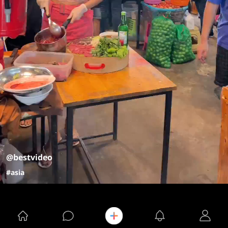
@bestvideo
#asia