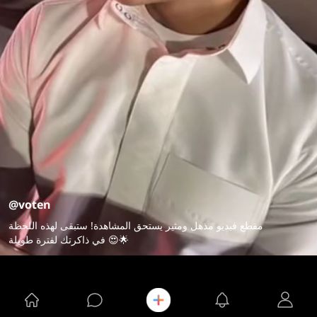
@voten
مقطع فيديو مذهل ومثير يستحق المشاهدة! ستبقى لهذه اللحظة
في ذاكرتك لفترة طويلة 😍🌟